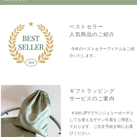
ベストセラー
人気商品のご紹介
今年のベストセラーアイテムをご紹
介いたします。
機
速乾・吸水性FERAN ICE 加工
能
スポーツブラ
仕
アンダーワイヤー入り
様
パッドなし
ギフトラッピング
サービスのご案内
素
カップ裏地：ポリアミド100％ / メイン生地：ポリアミド100％ /
材
ウィング：ポリアミド59％、エラスタン41％
￥330 JPYでランジェリーポーチと
背
しても使えるサテン巾着をご用意し
3段3列
中
ております。ご注文手続き時にお選
びください。
注
画面上と実物では多少色具合が異なって見える場合もございま