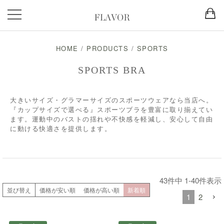
HOME
/
PRODUCTS
/
SPORTS
SPORTS BRA
大きいサイズ・グラマーサイズのスポーツウェアなら当店へ。
『カップサイズで選べる』スポーツブラを豊富に取り揃えてい
ます。運動中のバストの揺れや不快感を軽減し、安心して自由
に動ける快適さを提供します。
43
件中
1
-
40
件表示
並び替え
価格が安い順
価格が高い順
新着順
1
2