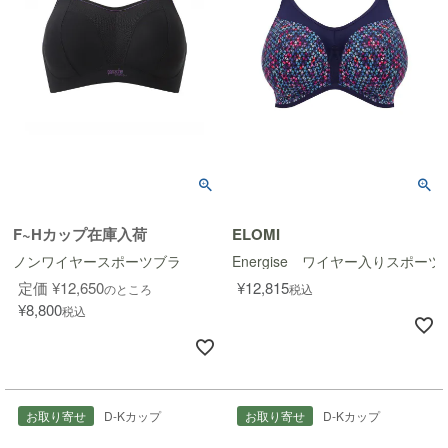
F~Hカップ在庫入荷
ELOMI
ノンワイヤースポーツブラ
Energise ワイヤー入りスポーツ
定価
¥
12,650
¥
12,815
のところ
税込
¥
8,800
税込
お取り寄せ
D-Kカップ
お取り寄せ
D-Kカップ