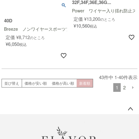
32F,34F,36E,36G...
Power ワイヤー入り揺れ防止ス
定価
¥
13,200
のところ
40D
¥
10,560
税込
Breeze ノンワイヤースポーツブラ
定価
¥
8,712
のところ
¥
6,050
税込
43
件中
1
-
40
件表示
並び替え
価格が安い順
価格が高い順
新着順
1
2
ペー
ジト
ップ
へ