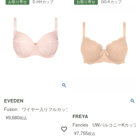
お取り寄せ
D-HHカップ
お取り寄せ
GG-Kカップ
EVEDEN
Fusion ワイヤー入りフルカップ脇寄せブラ
FREYA
¥
9,680
税込
Fancies UWバルコニーKカップ
¥
7,755
税込