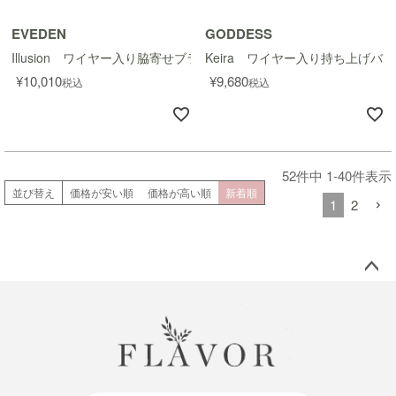
EVEDEN
GODDESS
Illusion ワイヤー入り脇寄せブラ
Keira ワイヤー入り持ち上げバ
¥
10,010
¥
9,680
税込
税込
52
件中
1
-
40
件表示
並び替え
価格が安い順
価格が高い順
新着順
1
2
ペー
ジト
ップ
へ