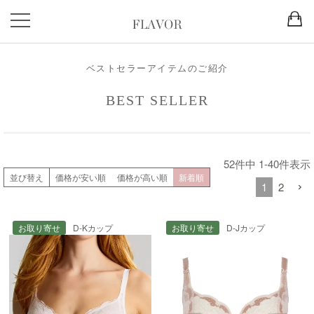
ベストセラーアイテムのご紹介
BEST SELLER
52
件中
1
-
40
件表示
並び替え
価格が安い順
価格が高い順
新着順
1
2
お取り寄せ
D-Kカップ
お取り寄せ
D-Jカップ