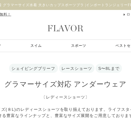
 グラマーサイズ水着 大きいカップスポーツブラ |インポートランジェリーFL
料無料！
ロ
ツ
スイム
スポーツ
ベストセ
シェイピングブリーフ
レースショーツ
S〜8Lまで
グラマーサイズ対応 アンダーウェア
〔レディースショーツ〕
ズ(８L)のレディースショーツを取り揃えております。ライフス
ける豊富なラインナップと、豊富なサイズ展開をご用意しておりま