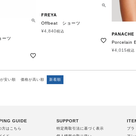
FREYA
Offbeat ショーツ
¥
4,840
税込
PANACHE
ショーツ
Porcelai
¥
4,015
税込
が安い順
価格が高い順
新着順
PING GUIDE
SUPPORT
ITE
の方はこちら
特定商取引法に基づく表示
ブラ