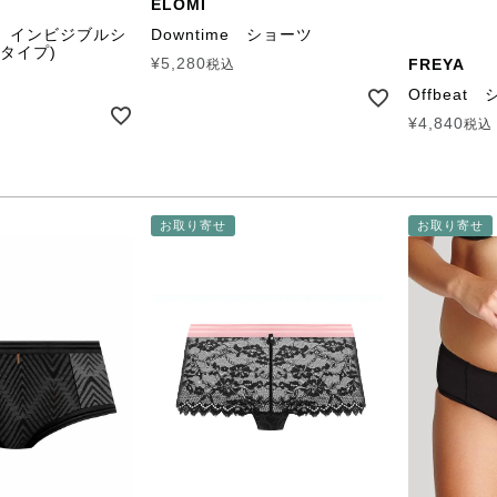
ELOMI
se インビジブルシ
Downtime ショーツ
タイプ)
¥
5,280
FREYA
税込
Offbeat
¥
4,840
税込
お取り寄せ
お取り寄せ