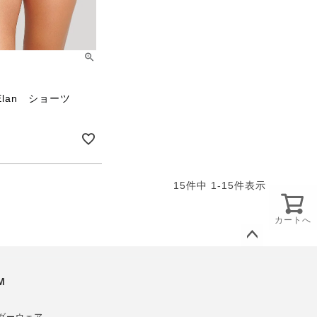
n Elan ショーツ
15
件中
1
-
15
件表示
カートへ
ペー
ジト
M
ップ
へ