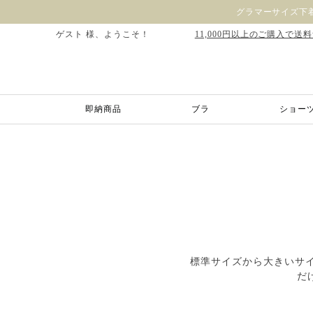
グラマーサイズ下着
ゲスト 様、ようこそ！
11,000円以上のご購入で送
即納商品
ブラ
ショー
標準サイズから大きいサイ
だ