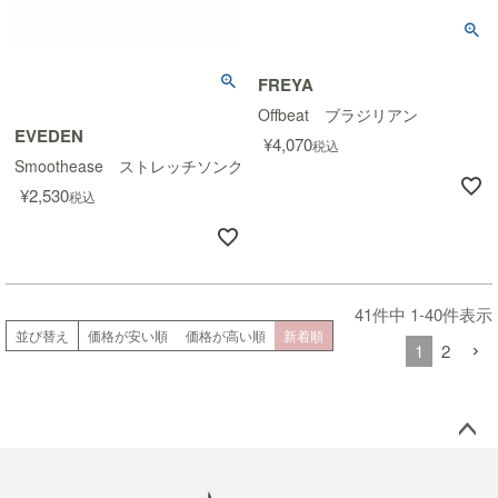
FREYA
Offbeat ブラジリアン
EVEDEN
¥
4,070
税込
Smoothease ストレッチソング
¥
2,530
税込
41
件中
1
-
40
件表示
並び替え
価格が安い順
価格が高い順
新着順
1
2
ペー
ジト