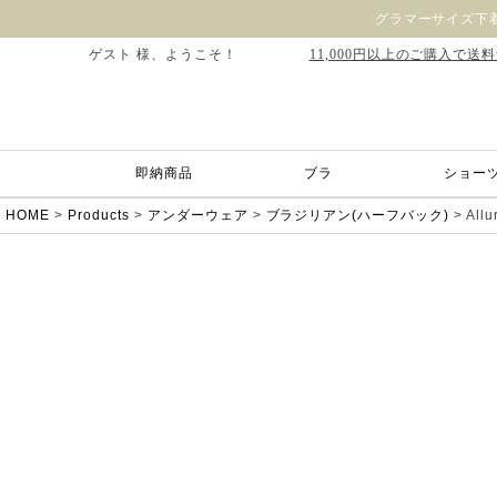
グラマーサイズ下着
ゲスト 様、ようこそ！
11,000円以上のご購入で送
即納商品
ブラ
ショー
HOME
Products
アンダーウェア
ブラジリアン(ハーフバック)
Al