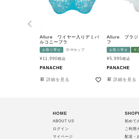
Allure ワイヤー入りデミバ
Allure ブ
ルコニーブラ
フ
お取り寄せ
D-Hカップ
お取り寄せ
サ
¥
11,990
¥
5,995
税込
税込
PANACHE
PANACHE
詳細を見る
詳細を見る
HOME
SHOP
ABOUT US
初めて
ログイン
ご利用
マイページ
配送・