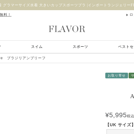
 グラマーサイズ水着 大きいカップスポーツブラ |インポートランジェリーFL
料無料！
ロ
ツ
スイム
スポーツ
ベストセ
lure ブラジリアンブリーフ
お取り寄せ
¥
5,995
税
【UK サイズ