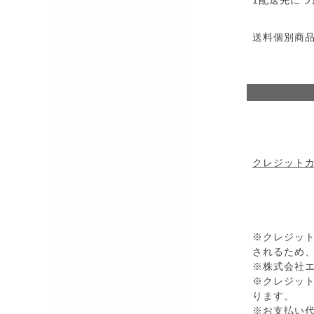
1配送先に
送料個別商
クレジ
クレジット
※クレジッ
されるため
※株式会社エ
※クレジッ
ります。
※お支払い