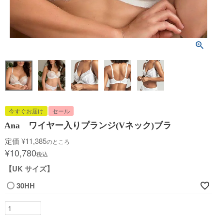
今すぐお届け
セール
Ana ワイヤー入りプランジ(Vネック)ブラ
定価
¥
11,385
のところ
¥
10,780
税込
【UK サイズ】
30HH