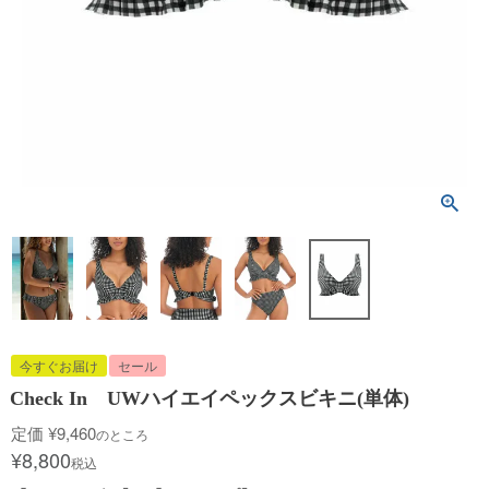
今すぐお届け
セール
Check In UWハイエイペックスビキニ(単体)
定価
¥
9,460
のところ
¥
8,800
税込