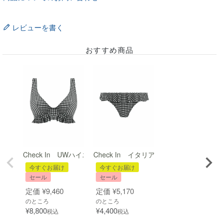
レビューを書く
おすすめ商品
Check In UWハイエイペックスビキニ(単体)
Check In イタリアンビキニブリーフ(単
今すぐお届け
今すぐお届け
セール
セール
定価
¥
9,460
定価
¥
5,170
のところ
のところ
¥
8,800
¥
4,400
税込
税込