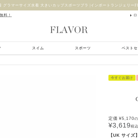
 グラマーサイズ水着 大きいカップスポーツブラ |インポートランジェリーFL
料無料！
ロ
ツ
スイム
スポーツ
ベストセ
今すぐお届け
定価
¥
5,170
¥
3,619
税
【UK サイズ