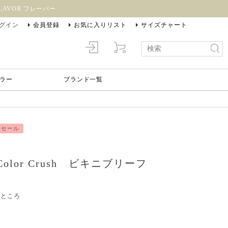
AVOR フレーバー
グイン
会員登録
お気に入りリスト
サイズチャート
ラー
ブランド一覧
セール
Color Crush ビキニブリーフ
のところ
込
】