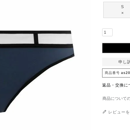
S
×
申し
商品番号
as2
返品・交換に
商品について
レビューを