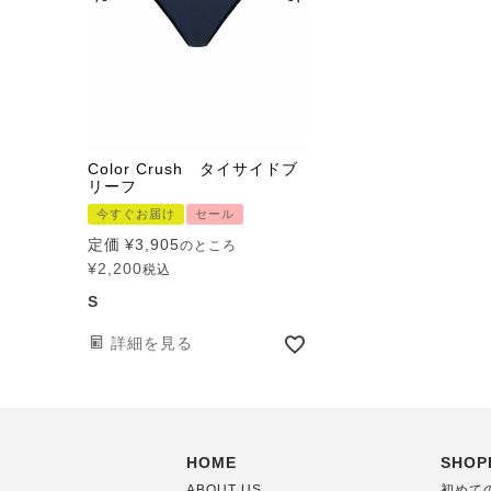
Color Crush タイサイドブ
リーフ
今すぐお届け
セール
定価
¥
3,905
のところ
¥
2,200
税込
S
詳細を見る
HOME
SHOP
ABOUT US
初めて