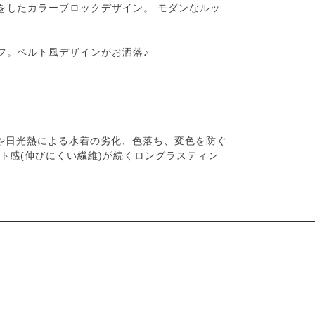
をしたカラーブロックデザイン。 モダンなルッ
フ。ベルト風デザインがお洒落♪
ールの水や日光熱による水着の劣化、色落ち、変色を防ぐ
ト感(伸びにくい繊維)が続くロングラスティン