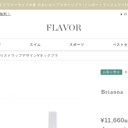
 グラマーサイズ水着 大きいカップスポーツブラ |インポートランジェリーFL
料無料！
ロ
ツ
スイム
スポーツ
ベストセ
ー入りストラップデザインVネックブラ
お取り寄せ
E
Brian
¥
11,660
税