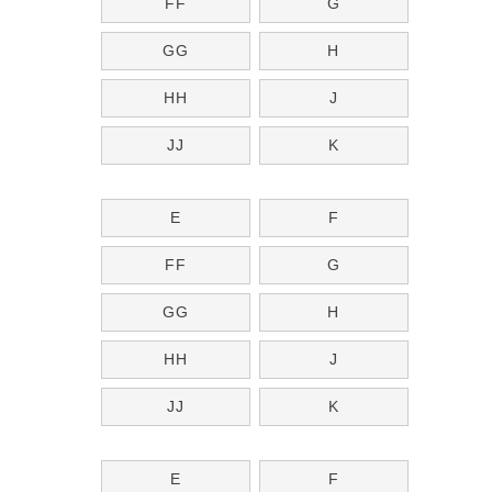
FF
G
GG
H
HH
J
JJ
K
E
F
FF
G
GG
H
HH
J
JJ
K
E
F