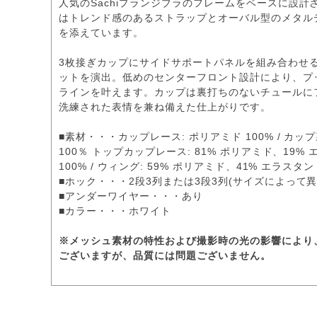
人気のSachiプランジブラのフレームをベースに設
はトレンド感のあるストラップとオーバル型のメタル
を添えています。
3枚接ぎカップにサイドサポートパネルを組み合わせ
ットを演出。低めのセンターフロント設計により、プ
ラインを叶えます。カップは裏打ちのないチュールに
洗練された表情を兼ね備えた仕上がりです。
■素材・・・カップレース: ポリアミド 100% / カップ
100％ トップカップレース: 81% ポリアミド、19
100% / ウィング: 59% ポリアミド、41% エラスタン
■ホック・・・2段3列または3段3列(サイズによって異
■アンダーワイヤー・・・あり
■カラー・・・ホワイト
※メッシュ素材の特性および撮影時の光の影響により
ございますが、品質には問題ございません。