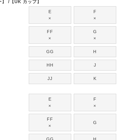
ー】
【UK カップ】
E
F
×
×
FF
G
×
×
GG
H
HH
J
JJ
K
E
F
×
×
FF
G
×
GG
H