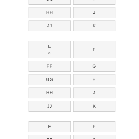
HH
J
JJ
K
E
F
×
FF
G
GG
H
HH
J
JJ
K
E
F