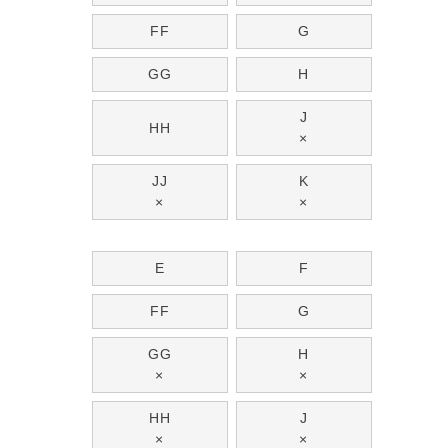
FF
G
GG
H
J
HH
×
JJ
K
×
×
E
F
FF
G
GG
H
×
×
HH
J
×
×