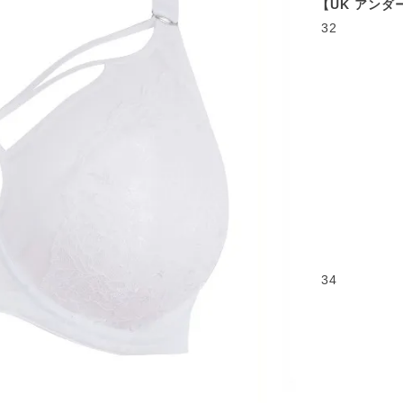
【UK アンダ
32
34