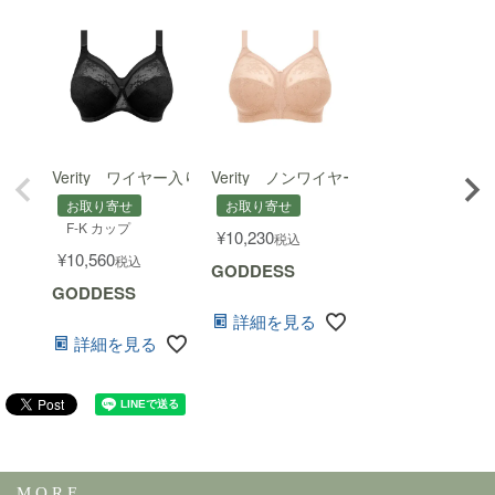
仕
アンダーワイヤーなし
Verity ワイヤー入りフルカップブラ
Verity ノンワイヤーブラ (E～Jカップ)
様
パッドなし・サイドボーンあり
お取り寄せ
お取り寄せ
カップ裏地: ポリエステル 100% / レース: ポリアミド 100% / ト
F-K カップ
¥
10,230
素
税込
ップカップ: ポリアミド 84%、エラスタン 16% / トップカップ裏
¥
10,560
税込
材
GODDESS
地: ポリアミド 100%/font>
GODDESS
背
詳細を見る
2段3列/3段3列/4段3列（サイズにより異なります）
中
詳細を見る
注
画面上と実物では多少色具合が異なって見える場合もございま
意
す。ご了承ください。
M O R E ...