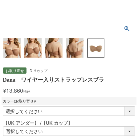
お取り寄せ
D-Hカップ
Dana ワイヤー入りストラップレスブラ
¥
13,860
税込
カラー(お取り寄せ)
(
必
須
【UK アンダー】
【UK カップ】
)