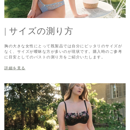
❷ 驚きのリフトアップ効果
| サイズの測り方
❸ 約3cm幅のシリコンテープ付
胸の大きな女性にとって既製品では自分にピッタリのサイズが
❹ 脇流れ防止サイドボーン仕様
なく、サイズが曖昧な方が多いのが現状です。購入時のご参考
に目安としてのバストの測り方をご紹介いたします。
❺ シーンに合わせて取り外し
詳細を見る
❻ 3列5段ホックで安定感