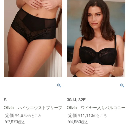
S
30JJ, 32F
Olivia ハイウエウストブリーフ
Olivia ワイヤー入りバルコニー
定価
¥
4,675
定価
¥
11,110
のところ
のところ
¥
2,970
¥
4,950
税込
税込