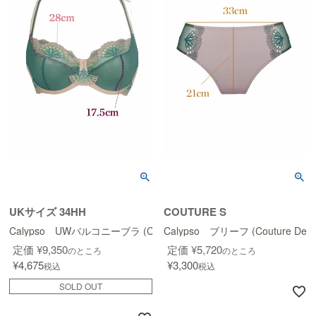
UKサイズ 34HH
COUTURE S
Calypso UWバルコニーブラ (Couture Design)
Calypso ブリーフ (Couture Desi
定価
¥
9,350
定価
¥
5,720
のところ
のところ
¥
4,675
¥
3,300
税込
税込
SOLD OUT