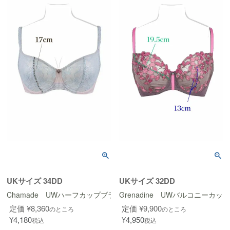
UKサイズ 34DD
UKサイズ 32DD
Chamade UWハーフカップブラ (Couture Design)
Grenadine UWバルコニーカップブラ 
定価
¥
8,360
定価
¥
9,900
のところ
のところ
¥
4,180
¥
4,950
税込
税込