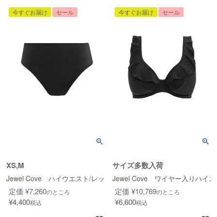
今すぐお届け
セール
今すぐお届け
セール
XS,M
サイズ多数入荷
Jewel Cove ハイウエスト/レッグブリーフ
Jewel Cove ワイヤー入りハ
定価
¥
7,260
定価
¥
10,769
のところ
のところ
¥
4,400
¥
6,600
税込
税込