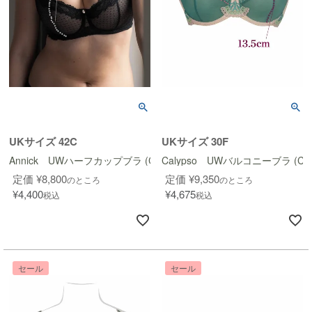
UKサイズ 42C
UKサイズ 30F
Annick UWハーフカップブラ (Couture Design)
Calypso UWバルコニーブラ (Coutu
定価
¥
8,800
定価
¥
9,350
のところ
のところ
¥
4,400
¥
4,675
税込
税込
セール
セール