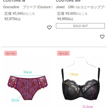
COUTURE M
COUTURE 90F
Grenadine ブリーフ (Couture Design)
Jewel UWバルコニーカップブラ (Cou
定価
¥
5,940
定価
¥
9,900
のところ
のところ
¥
2,970
¥
4,950
税込
税込
SOLD OUT
セール
セール