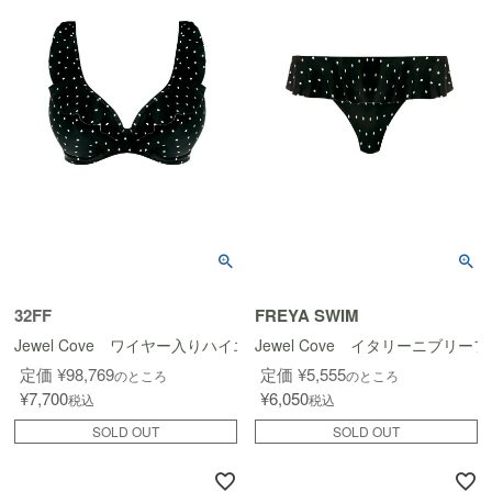
32FF
FREYA SWIM
Jewel Cove ワイヤー入りハイエイペックスビキニ(単体)
Jewel Cove イタリーニブリーフ
定価
¥
98,769
定価
¥
5,555
のところ
のところ
¥
7,700
¥
6,050
税込
税込
SOLD OUT
SOLD OUT