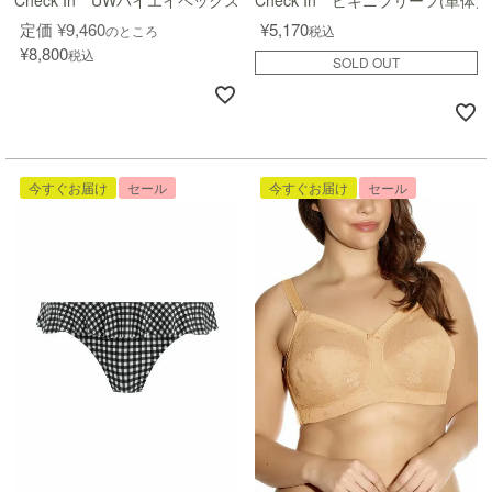
Check In UWハイエイペックスビキニ(単体)
Check In ビキニブリーフ(単体)
定価
¥
9,460
¥
5,170
のところ
税込
¥
8,800
税込
SOLD OUT
今すぐお届け
セール
今すぐお届け
セール