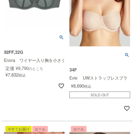
32FF
,32G
Enora ワイヤー入り胸を小さく見せるブラ
定価
¥
9,790
のところ
34F
¥
7,832
税込
Evie UWストラップレスブラ
¥
8,690
税込
SOLD OUT
今すぐお届け
セール
セール