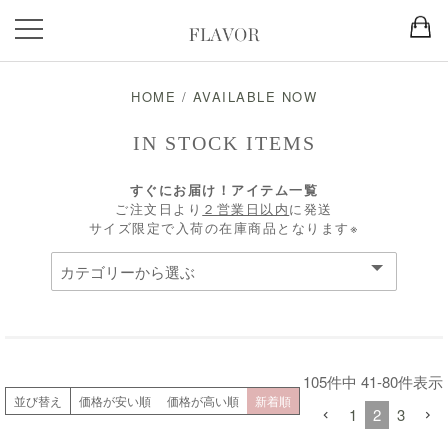
HOME
/
AVAILABLE NOW
IN STOCK ITEMS
すぐにお届け！アイテム一覧
ご注文日より
２営業日以内
に発送
サイズ限定で入荷の在庫商品となります※
105
件中
41
-
80
件表示
並び替え
価格が安い順
価格が高い順
新着順
1
2
3